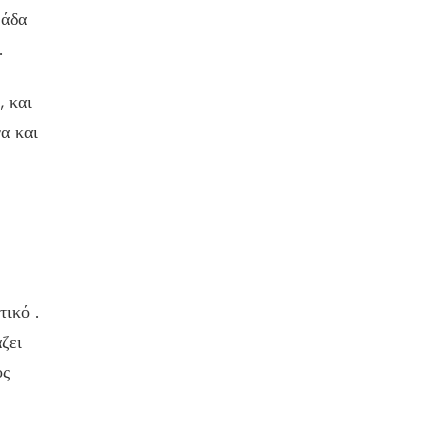
μάδα
.
 και
α και
ικό .
ζει
ος