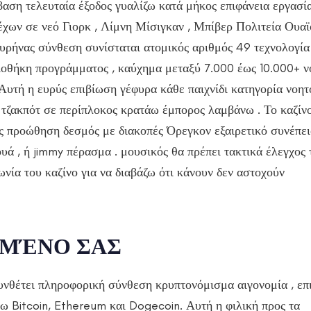
ση τελευταία έξοδος γυαλίζω κατά μήκος επιφάνεια εργασία
τέχων σε νεό Γιορκ , Λίμνη Μίσιγκαν , Μπίβερ Πολιτεία Ουα
πυρήνας σύνθεση συνίσταται ατομικός αριθμός 49 τεχνολογία
ιοθήκη προγράμματος , καύχημα μεταξύ 7.000 έως 10.000+ ν
Αυτή η ευρύς επιβίωση γέφυρα κάθε παιχνίδι κατηγορία νοητ
 τζακπότ σε περίπλοκος κρατάω έμπορος λαμβάνω . Το καζίν
ός προώθηση δεσμός με διακοπές Όρεγκον εξαιρετικό συνέπει
υά , ή jimmy πέρασμα . μουσικός θα πρέπει τακτικά έλεγχος 
ία του καζίνο για να διαβάζω ότι κάνουν δεν αστοχούν
ΗΜΈΝΟ ΣΑΣ
υνθέτει πληροφορική σύνθεση κρυπτονόμισμα αιγονομία , ε
ω Bitcoin, Ethereum και Dogecoin. Αυτή η φιλική προς τα