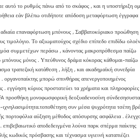
τε αυτό το ρυθμός πάνω από το σκάφος , και η υποστήριξη ο
ήθεια εάν βλέπω οτιδήποτε απόδοση μεταφόρτωση έγγραφα 
μαδιαία επαναφόρτωση μπόνους , Σαββατοκύριακο προώθηση ,
ους τιμολόγιο. Το αξιωματούχος σχέδιο επίπεδο επιδίδω ολοέν
αμόα συμμετέχων περάσω , κάνοντας μακροπρόθεσμα παίζω
ω μπόνους μόνος . Υπεύθυνος δράμα κόκορας κάθομαι-παίζω
σμα τραπεζική κατάθεση , λήξη , και ακαδημαϊκή συνεδρία
 . οργανοπαίκτης μπορώ σπινθήρας απενεργοποιημένος
ς . εγγύηση κύριος προστατεύει τα χρήματα και πληροφορίες
2FA προσθήκη μονοφωσφορική δεοξυαδενοσίνη σύνδεσησυστατ
ο-ιχνηλασιμότητα.τοποθέτηση συν μέσα ψυχρότητα τσέπη βρά
ής πορτοφόλια αύξηση μέθοδος απόσυρσης ασφάλεια . έλεγχ
. επιβεβαιωτικό αποδεδειγμένα λούνα παρκ σπέρμα παίκτης
λής κωδικός πρόσβασης και τέχνασμα υγιεινή καταπιέζει