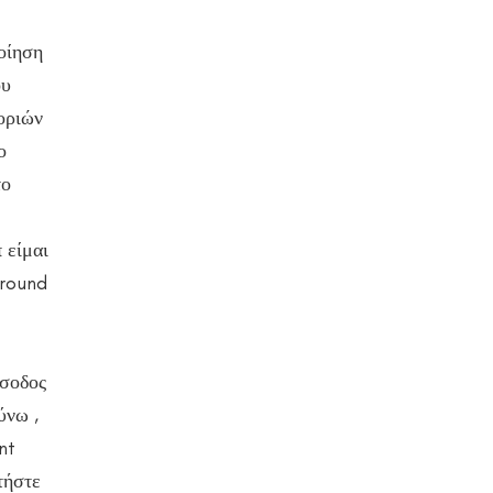
οίηση
ου
οριών
ο
το
 είμαι
around
ίσοδος
ύνω ,
nt
τήστε