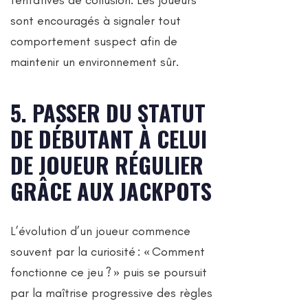
sont encouragés à signaler tout
comportement suspect afin de
maintenir un environnement sûr.
5. PASSER DU STATUT
DE DÉBUTANT À CELUI
DE JOUEUR RÉGULIER
GRÂCE AUX JACKPOTS
L’évolution d’un joueur commence
souvent par la curiosité : « Comment
fonctionne ce jeu ? » puis se poursuit
par la maîtrise progressive des règles