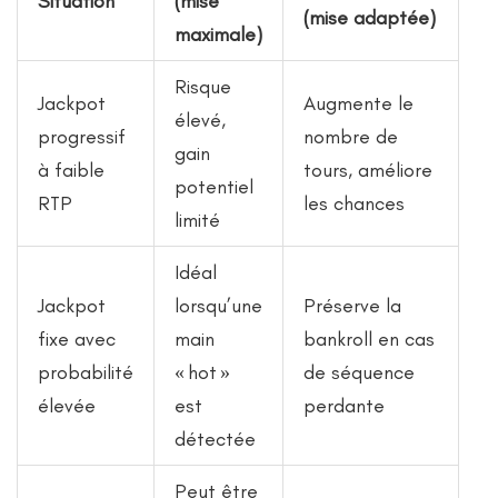
Situation
(mise
(mise adaptée)
maximale)
Risque
Jackpot
Augmente le
élevé,
progressif
nombre de
gain
à faible
tours, améliore
potentiel
RTP
les chances
limité
Idéal
Jackpot
lorsqu’une
Préserve la
fixe avec
main
bankroll en cas
probabilité
« hot »
de séquence
élevée
est
perdante
détectée
Peut être