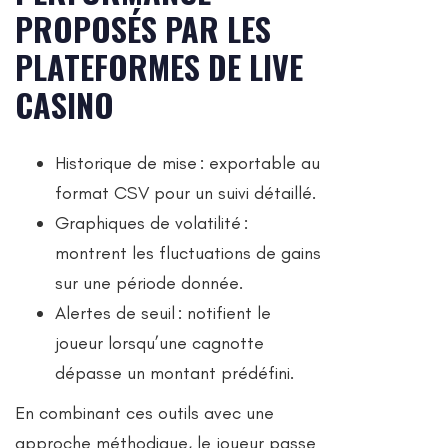
PROPOSÉS PAR LES
PLATEFORMES DE LIVE
CASINO
Historique de mise : exportable au
format CSV pour un suivi détaillé.
Graphiques de volatilité :
montrent les fluctuations de gains
sur une période donnée.
Alertes de seuil : notifient le
joueur lorsqu’une cagnotte
dépasse un montant prédéfini.
En combinant ces outils avec une
approche méthodique, le joueur passe