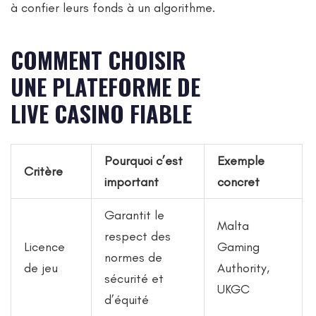
à confier leurs fonds à un algorithme.
COMMENT CHOISIR
UNE PLATEFORME DE
LIVE CASINO FIABLE
Pourquoi c’est
Exemple
Critère
important
concret
Garantit le
Malta
respect des
Licence
Gaming
normes de
de jeu
Authority,
sécurité et
UKGC
d’équité