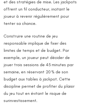
et des stratégies de mise. Les jackpots
offrent un fil conducteur, incitant le
joueur à revenir régulièrement pour
tenter sa chance.
Construire une routine de jeu
responsable implique de fixer des
limites de temps et de budget. Par
exemple, un joueur peut décider de
jouer trois sessions de 45 minutes par
semaine, en réservant 20 % de son
budget aux tables à jackpot. Cette
discipline permet de profiter du plaisir
du jeu tout en évitant le risque de
surinvestissement.