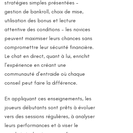
stratégies simples présentées –
gestion de bankroll, choix de mise,
utilisation des bonus et lecture
attentive des conditions – les novices
peuvent maximiser leurs chances sans
compromettre leur sécurité financière.
Le chat en direct, quant à lui, enrichit
l’expérience en créant une
communauté d’entraide où chaque
conseil peut faire la différence.
En appliquant ces enseignements, les
joueurs débutants sont prêts à évoluer
vers des sessions régulières, à analyser
leurs performances et à viser le