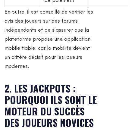
En outre, il est conseillé de vérifier les
avis des joueurs sur des forums
indépendants et de s’assurer que la
plateforme propose une application
mobile fiable, car la mobilité devient
un critère décisif pour les joueurs
modernes.
2. LES JACKPOTS :
POURQUOI ILS SONT LE
MOTEUR DU SUCCÈS
DES JOUEURS NOVICES