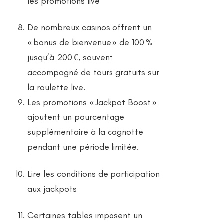
les promotions live
De nombreux casinos offrent un
« bonus de bienvenue » de 100 %
jusqu’à 200 €, souvent
accompagné de tours gratuits sur
la roulette live.
Les promotions « Jackpot Boost »
ajoutent un pourcentage
supplémentaire à la cagnotte
pendant une période limitée.
Lire les conditions de participation
aux jackpots
Certaines tables imposent un