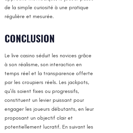
de la simple curiosité à une pratique
régulière et mesurée.
CONCLUSION
Le live casino séduit les novices grâce
à son réalisme, son interaction en
temps réel et la transparence offerte
par les croupiers réels. Les jackpots,
qu’ils soient fixes ou progressifs,
constituent un levier puissant pour
engager les joueurs débutants, en leur
proposant un objectif clair et
potentiellement lucratif. En suivant les