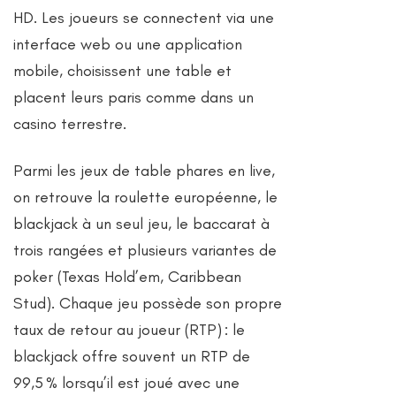
HD. Les joueurs se connectent via une
interface web ou une application
mobile, choisissent une table et
placent leurs paris comme dans un
casino terrestre.
Parmi les jeux de table phares en live,
on retrouve la roulette européenne, le
blackjack à un seul jeu, le baccarat à
trois rangées et plusieurs variantes de
poker (Texas Hold’em, Caribbean
Stud). Chaque jeu possède son propre
taux de retour au joueur (RTP) : le
blackjack offre souvent un RTP de
99,5 % lorsqu’il est joué avec une