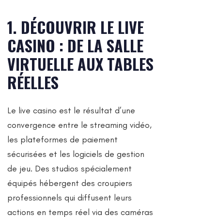
1. DÉCOUVRIR LE LIVE
CASINO : DE LA SALLE
VIRTUELLE AUX TABLES
RÉELLES
Le live casino est le résultat d’une
convergence entre le streaming vidéo,
les plateformes de paiement
sécurisées et les logiciels de gestion
de jeu. Des studios spécialement
équipés hébergent des croupiers
professionnels qui diffusent leurs
actions en temps réel via des caméras