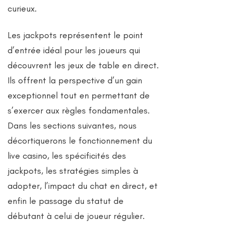
curieux.
Les jackpots représentent le point
d’entrée idéal pour les joueurs qui
découvrent les jeux de table en direct.
Ils offrent la perspective d’un gain
exceptionnel tout en permettant de
s’exercer aux règles fondamentales.
Dans les sections suivantes, nous
décortiquerons le fonctionnement du
live casino, les spécificités des
jackpots, les stratégies simples à
adopter, l’impact du chat en direct, et
enfin le passage du statut de
débutant à celui de joueur régulier.