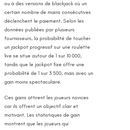
ou à des versions de blackjack où un
certain nombre de mains consécutives
déclenchent le paiement. Selon les
données publiées par plusieurs
fournisseurs, la probabilité de toucher
un jackpot progressif sur une roulette
live se situe autour de 1 sur 10 000,
tandis que le jackpot fixe offre une
probabilité de 1 sur 3 500, mais avec un
gain moins spectaculaire.
Ces gains attirent les joueurs novices
car ils offrent un objectif clair et
motivant. Les statistiques de gain
montrent que les joueurs qui