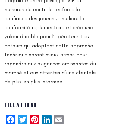
L’équilibre entre privilèges VIP et
mesures de contrôle renforce la
confiance des joueurs, améliore la
conformité réglementaire et crée une
valeur durable pour l’opérateur. Les
acteurs qui adoptent cette approche
technique seront mieux armés pour
répondre aux exigences croissantes du
marché et aux attentes d’une clientèle
de plus en plus informée.
TELL A FRIEND
FACEBOOK
TWITTER
PINTEREST
LINKEDIN
EMAIL